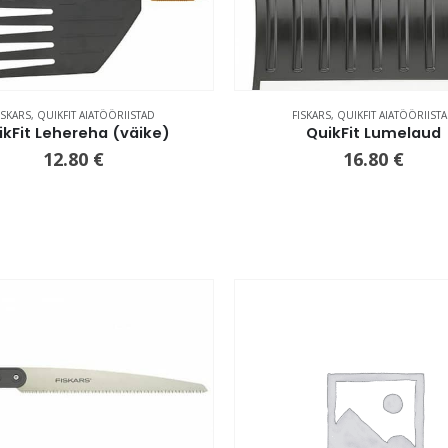
ISKARS
,
QUIKFIT AIATÖÖRIISTAD
FISKARS
,
QUIKFIT AIATÖÖRIIST
ikFit Lehereha (väike)
QuikFit Lumelaud
12.80
€
16.80
€