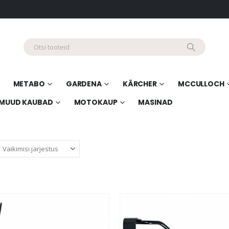
METABO
GARDENA
KÄRCHER
MCCULLOCH
MUUD KAUBAD
MOTOKAUP
MASINAD