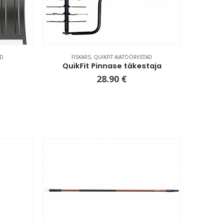
AD
FISKARS
,
QUIKFIT AIATÖÖRIISTAD
QuikFit Pinnase täkestaja
28.90
€