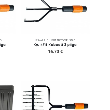
AD
FISKARS
,
QUIKFIT AIATÖÖRIISTAD
iga
QuikFit Kobesti 3 piiga
16.70
€