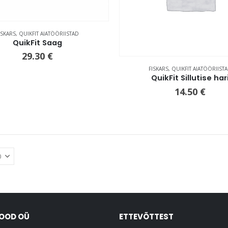
ISKARS
,
QUIKFIT AIATÖÖRIISTAD
QuikFit Saag
29.30
€
FISKARS
,
QUIKFIT AIATÖÖRIIST
QuikFit Sillutise har
14.50
€
POOD OÜ
ETTEVÕTTEST