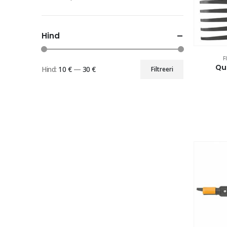
Hind
F
Qu
Hind:
10 €
—
30 €
Filtreeri
Minimaalne
Maksimaalne
hind
hind