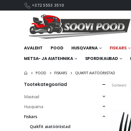
+372 5553 3510
AVALEHT
POOD
HUSQVARNA
FISKARS
METSA- JA AIATEHNIKA
SPORDIKAUBAD
POOD
FISKARS
QUIKFIT AIATÖÖRIISTAD
Tootekategooriad
Sorteeri:
Masinad
Husqvarna
Fiskars
Quikfit aiatööriistad