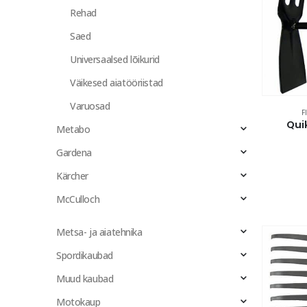
Rehad
Saed
Universaalsed lõikurid
Väikesed aiatööriistad
Varuosad
F
Qui
Metabo
Gardena
Kärcher
McCulloch
Metsa- ja aiatehnika
Spordikaubad
Muud kaubad
Motokaup