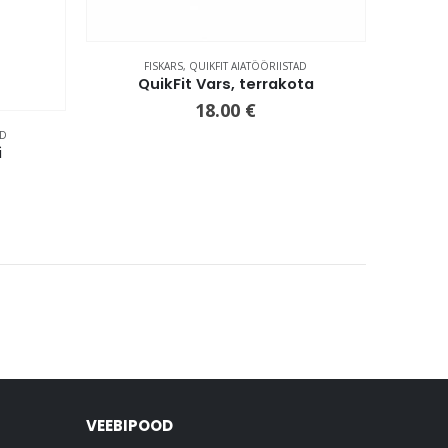
FISKARS
,
QUIKFIT AIATÖÖRIISTAD
QuikFit Vars, terrakota
18.00
€
AD
i
VEEBIPOOD