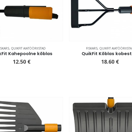
ISKARS
,
QUIKFIT AIATÖÖRIISTAD
FISKARS
,
QUIKFIT AIATÖÖRIIST
kFit Kahepoolne kõblas
QuikFit Kõblas kobest
12.50
€
18.60
€