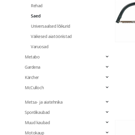
Rehad
Saed
Universaalsed lõikurid
Väikesed aiatööriistad
Varuosad
Metabo
Gardena
Kärcher
McCulloch
Metsa- ja aiatehnika
Spordikaubad
Muud kaubad
Motokaup