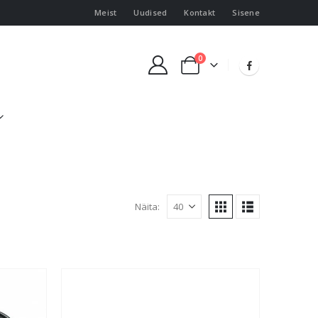
Meist
Uudised
Kontakt
Sisene
0
Näita: