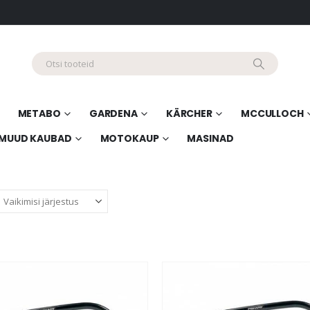
METABO
GARDENA
KÄRCHER
MCCULLOCH
MUUD KAUBAD
MOTOKAUP
MASINAD