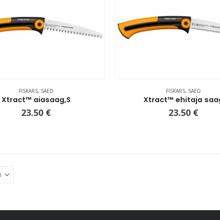
FISKARS
,
SAED
FISKARS
,
SAED
Xtract™ aiasaag,S
Xtract™ ehitaja saa
23.50
€
23.50
€