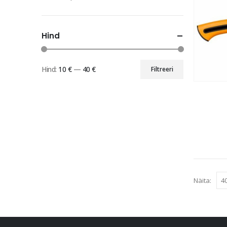
Hind
Hind:
10 €
—
40 €
Filtreeri
Minimaalne
Maksimaalne
hind
hind
Näita: