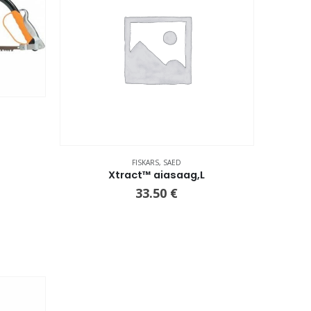
FISKARS
,
SAED
Xtract™ aiasaag,L
33.50
€