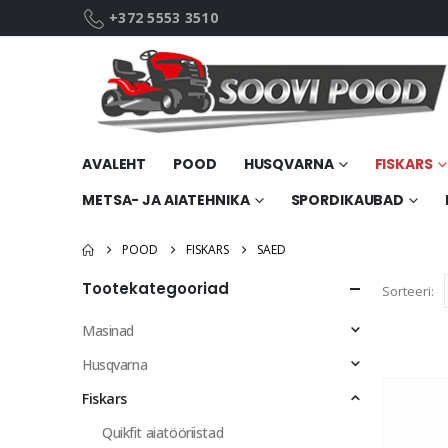
+372 5553 3510
AVALEHT
POOD
HUSQVARNA
FISKARS
METSA- JA AIATEHNIKA
SPORDIKAUBAD
POOD
FISKARS
SAED
Tootekategooriad
Sorteeri:
Masinad
Husqvarna
Fiskars
Quikfit aiatööriistad