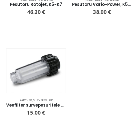
Pesutoru Rotojet, K5-K7
Pesutoru Vario-Power, K5-K7
46.20
€
38.00
€
KÄRCHER
,
SURVEPESURID
Veefilter survepesuritele 3/4 tolli
15.00
€