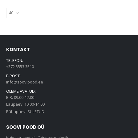
KONTAKT
TELEFON:
+372 5553 3510
E-POST:
info@soovipood.ee
OLEME AVATUD:
E-R: 09.00-17.00
Laupäev: 10:00-14.00
Pühapäev: SULETUD
SOOVI POOD OÜ
Kuivastu mnt 41, Orissaare alevik