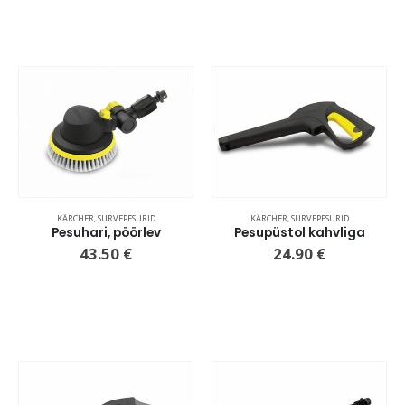
KÄRCHER
,
SURVEPESURID
KÄRCHER
,
SURVEPESURID
Pesuhari, pöörlev
Pesupüstol kahvliga
43.50
€
24.90
€