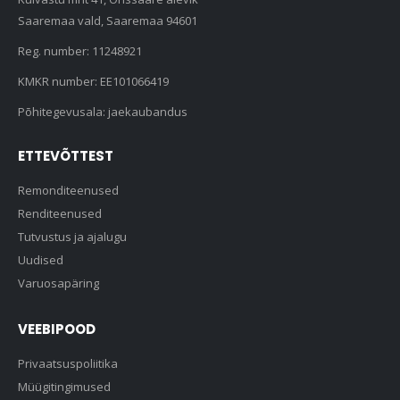
Saaremaa vald, Saaremaa 94601
Reg. number: 11248921
KMKR number: EE101066419
Põhitegevusala: jaekaubandus
ETTEVÕTTEST
Remonditeenused
Renditeenused
Tutvustus ja ajalugu
Uudised
Varuosapäring
VEEBIPOOD
Privaatsuspoliitika
Müügitingimused