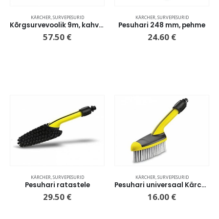
KÄRCHER
,
SURVEPESURID
KÄRCHER
,
SURVEPESURID
Kõrgsurvevoolik 9m, kahvliga
Pesuhari 248 mm, pehme
57.50
€
24.60
€
KÄRCHER
,
SURVEPESURID
KÄRCHER
,
SURVEPESURID
Pesuhari ratastele
Pesuhari universaal Kärcher
29.50
€
16.00
€