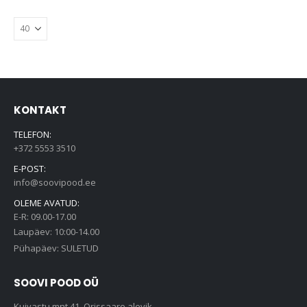
KONTAKT
TELEFON:
+372 5553 3510
E-POST:
info@soovipood.ee
OLEME AVATUD:
E-R: 09.00-17.00
Laupäev: 10:00-14.00
Pühapäev: SULETUD
SOOVI POOD OÜ
Kuivastu mnt 41, Orissaare alevik