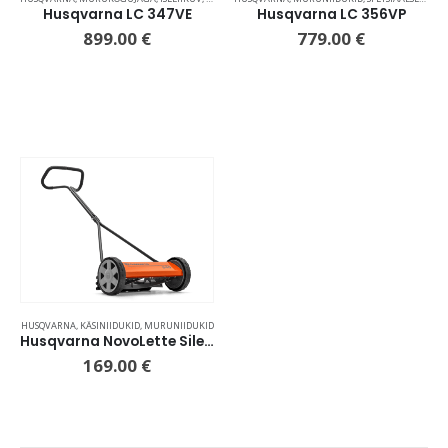
Husqvarna LC 347VE
Husqvarna LC 356VP
899.00
€
779.00
€
HUSQVARNA
,
KÄSINIIDUKID
,
MURUNIIDUKID
Husqvarna NovoLette Silent 540
169.00
€