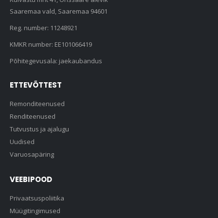
Saaremaa vald, Saaremaa 94601
Reg. number: 11248921
KMKR number: EE101066419
Põhitegevusala: jaekaubandus
ETTEVÕTTEST
Remonditeenused
Renditeenused
Tutvustus ja ajalugu
Uudised
Varuosapäring
VEEBIPOOD
Privaatsuspoliitika
Müügitingimused