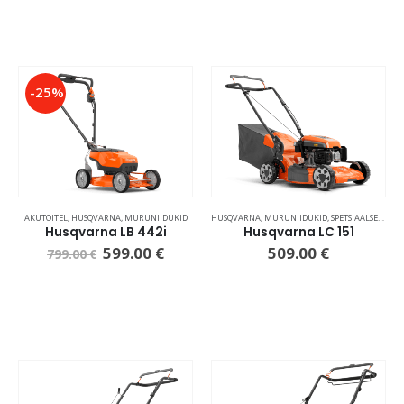
-25%
AKUTOITEL
,
HUSQVARNA
,
MURUNIIDUKID
HUSQVARNA
,
MURUNIIDUKID
,
SPETSIAALSED 3-ÜHES NIIDUKID
Husqvarna LB 442i
Husqvarna LC 151
599.00
€
509.00
€
799.00
€