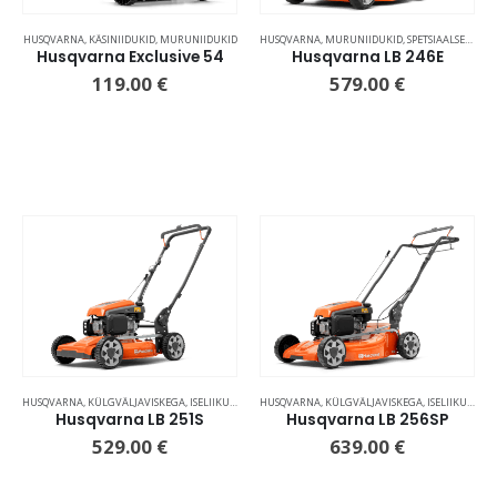
HUSQVARNA
,
KÄSINIIDUKID
,
MURUNIIDUKID
HUSQVARNA
,
MURUNIIDUKID
,
SPETSIAALSED MULTŠNIIDUKID
Husqvarna Exclusive 54
Husqvarna LB 246E
119.00
€
579.00
€
HUSQVARNA
,
KÜLGVÄLJAVISKEGA, ISELIIKUV
,
MURUNIIDUKID
HUSQVARNA
,
KÜLGVÄLJAVISKEGA, ISELIIKUV
,
MU
Husqvarna LB 251S
Husqvarna LB 256SP
529.00
€
639.00
€