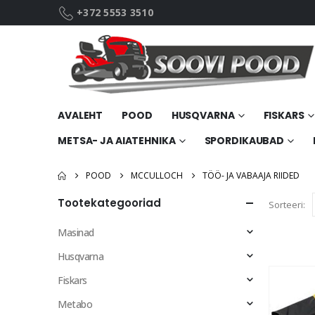
+372 5553 3510
AVALEHT
POOD
HUSQVARNA
FISKARS
METSA- JA AIATEHNIKA
SPORDIKAUBAD
POOD
MCCULLOCH
TÖÖ- JA VABAAJA RIIDED
Tootekategooriad
Sorteeri:
Masinad
Husqvarna
Fiskars
Metabo