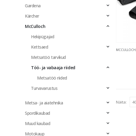
Gardena
Kärcher
McCulloch
Hekipügajad
Kettsaed
MCCULLOCH
Metsatöö tarvikud
Töö- ja vabaaja riided
Metsatöö riided
Turvavarustus
Näita:
Metsa- ja aiatehnika
Spordikaubad
Muud kaubad
Motokaup