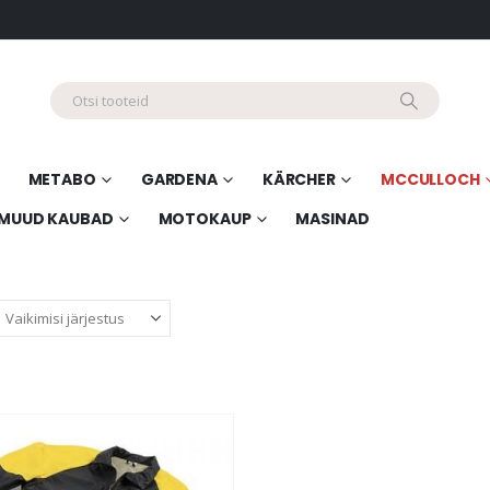
METABO
GARDENA
KÄRCHER
MCCULLOCH
MUUD KAUBAD
MOTOKAUP
MASINAD