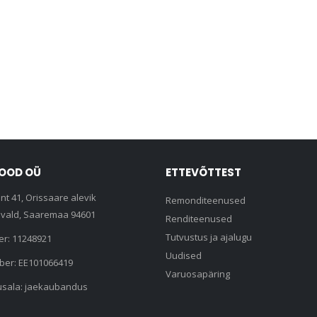
POOD OÜ
ETTEVÕTTEST
nt 41, Orissaare alevik
Remonditeenused
vald, Saaremaa 94601
Renditeenused
Tutvustus ja ajalugu
er: 11248921
Uudised
er: EE101066419
Varuosapäring
usala: jaekaubandus