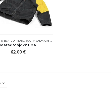
,
METSATÖÖ RIIDED
,
TÖÖ- JA VABAAJA RIIDED
Metsatööjakk UOA
62.00
€