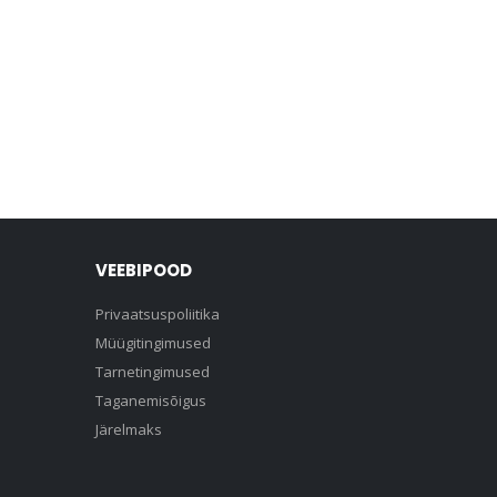
VEEBIPOOD
Privaatsuspoliitika
Müügitingimused
Tarnetingimused
Taganemisõigus
Järelmaks