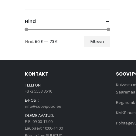
Hind
Hind:
60 €
—
70 €
Filtreeri
Minimaalne
Maksimaalne
hind
hind
KONTAKT
SOOVI 
Kuivastu m
TELEFON:
+372 5553 3510
Saaremaa 
E-POST:
Reg. numb
info@soovipood.ee
KMKR numb
OLEME AVATUD:
E-R: 09.00-17.00
Põhitegev
Laupäev: 10:00-14.00
Pühapäev: SULETUD