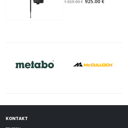
925.00
€
1 029.00
€
KONTAKT