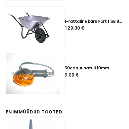
1-rattaline käru Fort 116B 90L
129.00
€
50cc suunatuli 10mm
9.00
€
ENIMMÜÜDUD TOOTED