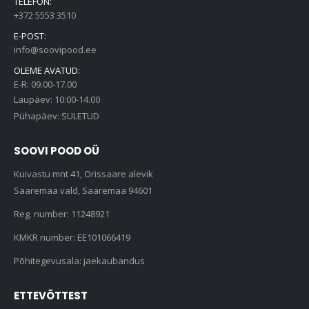
TELEFON:
+372 5553 3510
E-POST:
info@soovipood.ee
OLEME AVATUD:
E-R: 09.00-17.00
Laupäev: 10:00-14.00
Pühapäev: SULETUD
SOOVI POOD OÜ
Kuivastu mnt 41, Orissaare alevik
Saaremaa vald, Saaremaa 94601
Reg. number: 11248921
KMKR number: EE101066419
Põhitegevusala: jaekaubandus
ETTEVÕTTEST