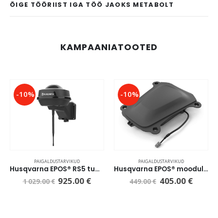
ÕIGE TÖÖRIIST IGA TÖÖ JAOKS METABOLT
KAMPAANIATOOTED
-10%
-10%
PAIGALDUSTARVIKUD
PAIGALDUSTARVIKUD
Husqvarna EPOS® RS5 tugijaam
Husqvarna EPOS® moodul Nera 320/430X/450X
925.00
€
405.00
€
1 029.00
€
449.00
€