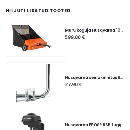
HILJUTI LISATUD TOOTED
Muru koguja Husqvarna 107cm
599.00
€
Husqvarna seinakinnitus EPOS® tugijaamale
27.90
€
Husqvarna EPOS® RS5 tugijaam