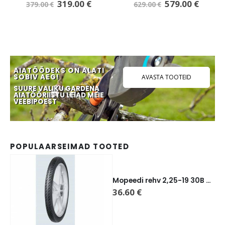
319.00
€
579.00
€
379.00
€
629.00
€
AIATÖÖDEKS ON ALATI
SOBIV AEG!
AVASTA TOOTEID
SUURE VALIKU GARDENA
AIATÖÖRIISTU LEIAD MEIE
VEEBIPOEST
POPULAARSEIMAD TOOTED
Mopeedi rehv 2,25-19 30B TT, Mitas M-02
36.60
€