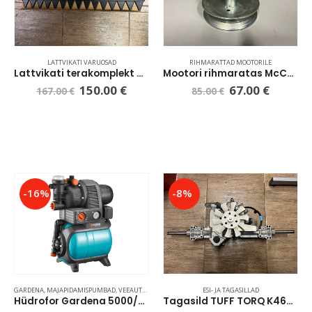
LATTVIKATI VARUOSAD
RIHMARATTAD MOOTORILE
Lattvikati terakomplekt alumine, nt PSKL72B, MPF 72B
Mootori rihmaratas McCulloch M105-77X
150.00
€
67.00
€
167.00
€
85.00
€
-16%
-8%
GARDENA
,
MAJAPIDAMISPUMBAD
,
VEEAUTOMAADID HÜDROFORIGA
ESI- JA TAGASILLAD
Hüdrofor Gardena 5000/5 eco
Tagasild TUFF TORQ K46DF