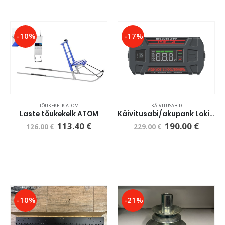
-10%
-17%
TÕUKEKELK ATOM
KÄIVITUSABID
Laste tõukekelk ATOM
Käivitusabi/akupank Lokithor Lithium Booster J401X 12V 2500A 74Wh
113.40
€
190.00
€
126.00
€
229.00
€
-10%
-21%