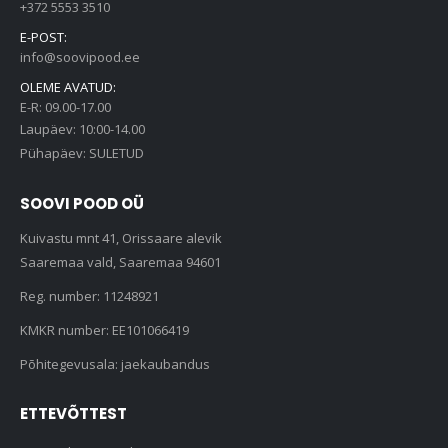
+372 5553 3510
E-POST:
info@soovipood.ee
OLEME AVATUD:
E-R: 09.00-17.00
Laupäev: 10:00-14.00
Pühapäev: SULETUD
SOOVI POOD OÜ
Kuivastu mnt 41, Orissaare alevik
Saaremaa vald, Saaremaa 94601
Reg. number: 11248921
KMKR number: EE101066419
Põhitegevusala: jaekaubandus
ETTEVÕTTEST