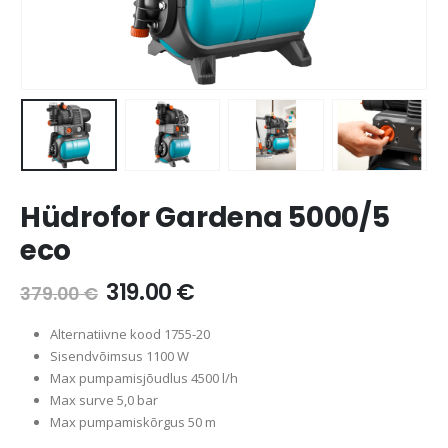
Hüdrofor Gardena 5000/5
eco
319.00
€
379.00
€
Alternatiivne kood 1755-20
Sisendvõimsus 1100 W
Max pumpamisjõudlus 4500 l/h
Max surve 5,0 bar
Max pumpamiskõrgus 50 m