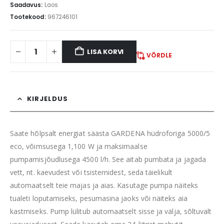
Saadavus:
Laos
Tootekood:
967246101
LISA KORVI
VÕRDLE
KIRJELDUS
Saate hõlpsalt energiat säästa GARDENA hüdroforiga 5000/5
eco, võimsusega 1,100 W ja maksimaalse
pumpamisjõudlusega 4500 l/h. See aitab pumbata ja jagada
vett, nt. kaevudest või tsisternidest, seda täielikult
automaatselt teie majas ja aias. Kasutage pumpa näiteks
tualeti loputamiseks, pesumasina jaoks või näiteks aia
kastmiseks. Pump lülitub automaatselt sisse ja välja, sõltuvalt