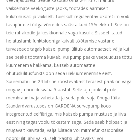
veevajadusest. Seade kasutab oma 24-liitrist mahutit
väiksemate veekoguste jaoks, töötades äärmiselt
kulutõhusalt ja vaikselt. Täielikult reguleeritav ökorežiim võib
tavapärase tööga võrreldes säästa kuni 15% elektrit. See on
teie rahakotile ja keskkonnale väga kasulik. Sisseehitatud
hoiatuslambifunktsiooniga kuivalt töötamise vastane
turvaseade tagab kaitse, pump lülitub automaatselt välja kui
see peaks töötama kuivalt. Kui pump peaks veepuuduse tõttu
kuumenema hakkama, kaitseb automaatne
ohutuslülitusfunktsioon seda ülekuumenemise eest.
Suuremahuline 24-liitrine roostevabast terasest paak on väga
mugav ja hooldusvaba 5 aastat. Selle aja jooksul pole
membraani vaja vahetada ja seda pole vaja õhuga täita.
Standardvarustuses on GARDENA survepump koos
integreeritud eelfiltriga, mis kaitseb pumpa mustuse ja liiva
eest ning tagasivoolu tõkestamisega. Seda saab hõlpsalt ja
mugavalt käivitada, välja lülitada või mitmefunktsioonilise
pöördlüliti abil valikuliselt “käsitsi juhitavaks” või