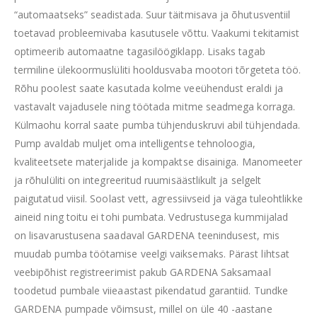
“automaatseks” seadistada. Suur täitmisava ja õhutusventiil
toetavad probleemivaba kasutusele võttu. Vaakumi tekitamist
optimeerib automaatne tagasilöögiklapp. Lisaks tagab
termiline ülekoormuslüliti hooldusvaba mootori tõrgeteta töö.
Rõhu poolest saate kasutada kolme veeühendust eraldi ja
vastavalt vajadusele ning töötada mitme seadmega korraga.
Külmaohu korral saate pumba tühjenduskruvi abil tühjendada.
Pump avaldab muljet oma intelligentse tehnoloogia,
kvaliteetsete materjalide ja kompaktse disainiga. Manomeeter
ja rõhulüliti on integreeritud ruumisäästlikult ja selgelt
paigutatud viisil. Soolast vett, agressiivseid ja väga tuleohtlikke
aineid ning toitu ei tohi pumbata. Vedrustusega kummijalad
on lisavarustusena saadaval GARDENA teenindusest, mis
muudab pumba töötamise veelgi vaiksemaks. Pärast lihtsat
veebipõhist registreerimist pakub GARDENA Saksamaal
toodetud pumbale viieaastast pikendatud garantiid. Tundke
GARDENA pumpade võimsust, millel on üle 40 -aastane