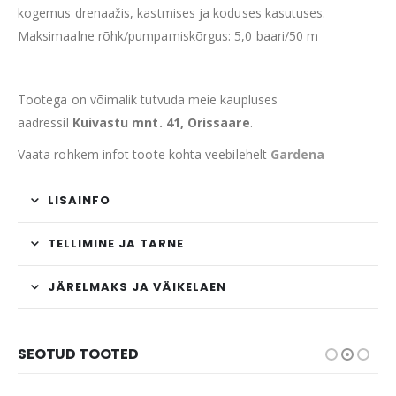
kogemus drenaažis, kastmises ja koduses kasutuses.
Maksimaalne rõhk/pumpamiskõrgus: 5,0 baari/50 m
Tootega on võimalik tutvuda meie kaupluses
aadressil
Kuivastu mnt. 41, Orissaare
.
Vaata rohkem infot toote kohta veebilehelt
Gardena
LISAINFO
TELLIMINE JA TARNE
JÄRELMAKS JA VÄIKELAEN
SEOTUD TOOTED