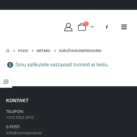
0
POOD
METABO
SURUÕHUKOMPRESSORID
Sinu valikutele vastavaid tooteid ei leidu.
KONTAKT
TELEFON:
+372 5553 3510
E-POST:
info@soovipood.ee