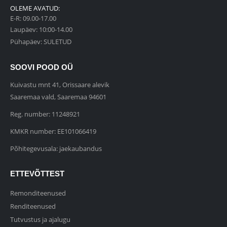
OLEME AVATUD:
E-R: 09.00-17.00
Laupäev: 10:00-14.00
Pühapäev: SULETUD
SOOVI POOD OÜ
Kuivastu mnt 41, Orissaare alevik
Saaremaa vald, Saaremaa 94601
Reg. number: 11248921
KMKR number: EE101066419
Põhitegevusala: jaekaubandus
ETTEVÕTTEST
Remonditeenused
Renditeenused
Tutvustus ja ajalugu