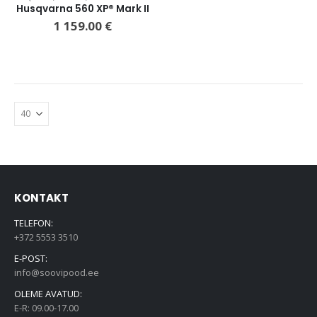
Husqvarna 560 XP® Mark II
1 159.00
€
KONTAKT
TELEFON:
+372 5553 3510
E-POST:
info@soovipood.ee
OLEME AVATUD:
E-R: 09.00-17.00