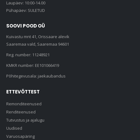
Laupäev: 10:00-14.00
Pühapäev: SULETUD
SOOVI POOD OÜ
Kuivastu mnt 41, Orissaare alevik
Saaremaa vald, Saaremaa 94601
Reg. number: 11248921
KMKR number: EE101066419
Põhitegevusala: jaekaubandus
ETTEVÕTTEST
Remonditeenused
Renditeenused
Tutvustus ja ajalugu
Uudised
Varuosapäring