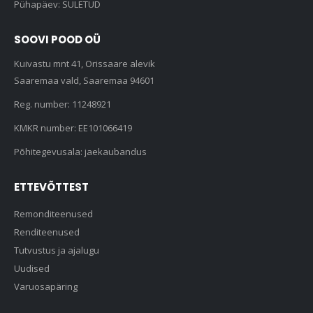
Pühapäev: SULETUD
SOOVI POOD OÜ
Kuivastu mnt 41, Orissaare alevik
Saaremaa vald, Saaremaa 94601
Reg. number: 11248921
KMKR number: EE101066419
Põhitegevusala: jaekaubandus
ETTEVÕTTEST
Remonditeenused
Renditeenused
Tutvustus ja ajalugu
Uudised
Varuosapäring