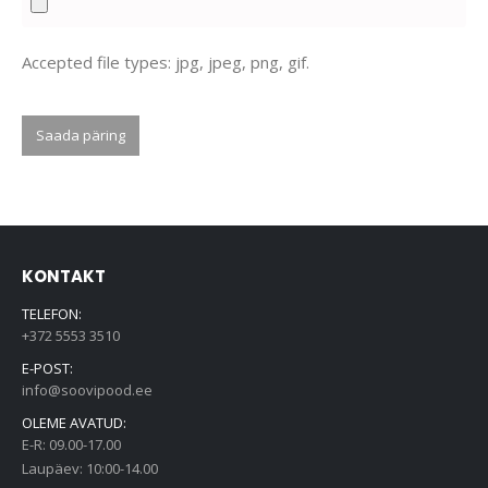
Accepted file types: jpg, jpeg, png, gif.
Saada päring
KONTAKT
TELEFON:
+372 5553 3510
E-POST:
info@soovipood.ee
OLEME AVATUD:
E-R: 09.00-17.00
Laupäev: 10:00-14.00