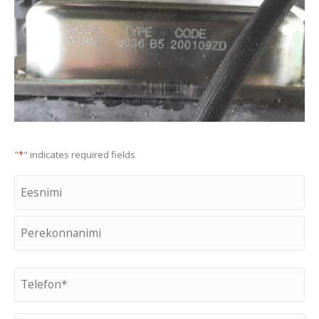
"
*
" indicates required fields
Nimi
First
Last
Telefon
*