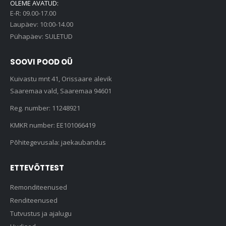
OLEME AVATUD:
E-R: 09.00-17.00
Laupäev: 10:00-14.00
Pühapäev: SULETUD
SOOVI POOD OÜ
Kuivastu mnt 41, Orissaare alevik
Saaremaa vald, Saaremaa 94601
Reg. number: 11248921
KMKR number: EE101066419
Põhitegevusala: jaekaubandus
ETTEVÕTTEST
Remonditeenused
Renditeenused
Tutvustus ja ajalugu