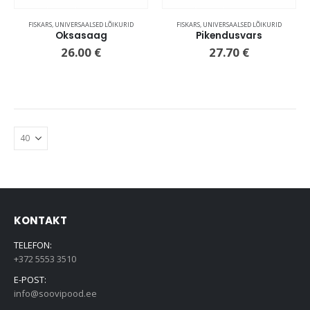
FISKARS
,
UNIVERSAALSED LÕIKURID
FISKARS
,
UNIVERSAALSED LÕIKURID
Oksasaag
Pikendusvars
26.00
€
27.70
€
KONTAKT
TELEFON:
+372 5553 3510
E-POST:
info@soovipood.ee