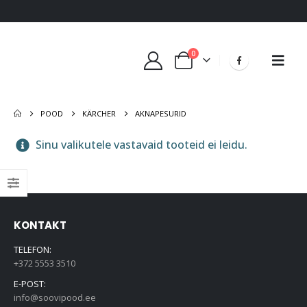
0
POOD
KÄRCHER
AKNAPESURID
Sinu valikutele vastavaid tooteid ei leidu.
KONTAKT
TELEFON:
+372 5553 3510
E-POST:
info@soovipood.ee