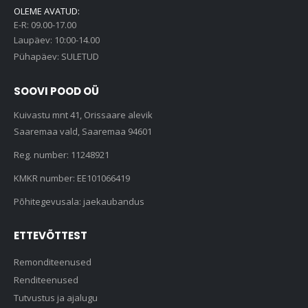
OLEME AVATUD:
E-R: 09.00-17.00
Laupäev: 10:00-14.00
Pühapäev: SULETUD
SOOVI POOD OÜ
Kuivastu mnt 41, Orissaare alevik
Saaremaa vald, Saaremaa 94601
Reg. number: 11248921
KMKR number: EE101066419
Põhitegevusala: jaekaubandus
ETTEVÕTTEST
Remonditeenused
Renditeenused
Tutvustus ja ajalugu