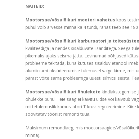
NÄITEID:
Mootorsae/võsalõikuri mootori vahetus
koos testim
puhul võib arvesse minna ka 4 tundi, rahas teeb see 180 
Mootorsae/võsalõikuri karburaatori ja toitesüste
kvaliteediga ja nendes sisalduvate lisanditega. Seega tu
pikemaks ajaks seisma jätta. Levinumad põhjused kütuse p
probleeme tekitada, kuna kütuses sisalduv etanool imeb e
alumiiniumi oksüdeerumise tulemusel valge kirme, mis u
pärast võite sama probleemiga uuesti silmitsi seista. Te
Mootorsae/võsalõikuri õhulekete
kindlakstegemise ja
õhulekke puhul Teie saag ei käivitu üldse või käivitub vä
mittetulemuslik karburaatori T kruvi reguleerimine. Kiire 
soovitatav tööriist remonti tuua.
Maksimum remondiaeg, mis mootorsaagide/võsalõikurite puhu
minna).