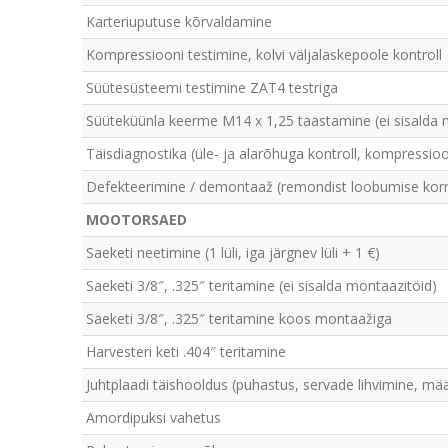
Karteriuputuse kõrvaldamine
Kompressiooni testimine, kolvi väljalaskepoole kontroll
Süütesüsteemi testimine ZAT4 testriga
Süüteküünla keerme M14 x 1,25 taastamine (ei sisalda 
Täisdiagnostika (üle- ja alarõhuga kontroll, kompressi
Defekteerimine / demontaaž (remondist loobumise kor
MOOTORSAED
Saeketi neetimine (1 lüli, iga järgnev lüli + 1 €)
Saeketi 3/8″, .325″ teritamine (ei sisalda montaazitöid)
Saeketi 3/8″, .325″ teritamine koos montaažiga
Harvesteri keti .404″ teritamine
Juhtplaadi täishooldus (puhastus, servade lihvimine, mä
Amordipuksi vahetus