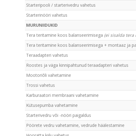
Starteripooli / starterivedru vahetus
Starterinööri vahetus
MURUNIIDUKID
Tera teritamine koos balanseerimisega
(ei sisalda ter
Tera teritamine koos balanseerimisega + montaaz ja pa
Teraadapteri vahetus
Roostes ja väga kinnipahtunud teraadapteri vahetus
Mootoriõli vahetamine
Trossi vahetus
Karburaatori membraani vahetamine
Kütusepumba vahetamine
Starterivedru või -nööri paigaldus
Pöörete vedru vahetamine, vedrude häälestamine
Hooratta kiilu vahetus