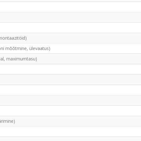
montaazitöid)
ooni mõõtmine, ülevaatus)
ral, maximumtasu)
ärimine)