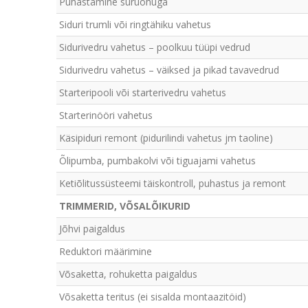
Puhastamine suruõhuga
Siduri trumli või ringtähiku vahetus
Sidurivedru vahetus – poolkuu tüüpi vedrud
Sidurivedru vahetus – väiksed ja pikad tavavedrud
Starteripooli või starterivedru vahetus
Starterinööri vahetus
Käsipiduri remont (pidurilindi vahetus jm taoline)
Õlipumba, pumbakolvi või tiguajami vahetus
Ketiõlitussüsteemi täiskontroll, puhastus ja remont
TRIMMERID, VÕSALÕIKURID
Jõhvi paigaldus
Reduktori määrimine
Võsaketta, rohuketta paigaldus
Võsaketta teritus (ei sisalda montaazitöid)