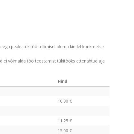
Seega peaks tükitöö tellimisel olema kindel konkreetse
 ei võimalda töö teostamist tükitööks ettenähtud aja
Hind
10.00 €
11.25 €
15.00 €