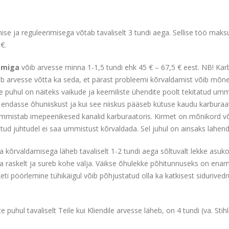
ise ja reguleerimisega võtab tavaliselt 3 tundi aega. Sellise töö mak
€.
emiga
võib arvesse minna 1-1,5 tundi ehk 45 € – 67,5 € eest. NB! Karb
leb arvesse võtta ka seda, et pärast probleemi kõrvaldamist võib mõne
uhul on näiteks vaikude ja keemiliste ühendite poolt tekitatud ummist
ndasse õhuniiskust ja kui see niiskus pääseb kütuse kaudu karburaato
mmistab imepeenikesed kanalid karburaatoris. Kirmet on mõnikord või
atud juhtudel ei saa ummistust kõrvaldada. Sel juhul on ainsaks lahen
 kõrvaldamisega läheb tavaliselt 1-2 tundi aega sõltuvalt lekke asuko
ga raskelt ja sureb kohe välja. Väikse õhulekke põhitunnuseks on enamja
keti pöörlemine tühikäigul võib põhjustatud olla ka katkisest sidurived
l tavaliselt Teile kui Kliendile arvesse läheb, on 4 tundi (va. Stihli