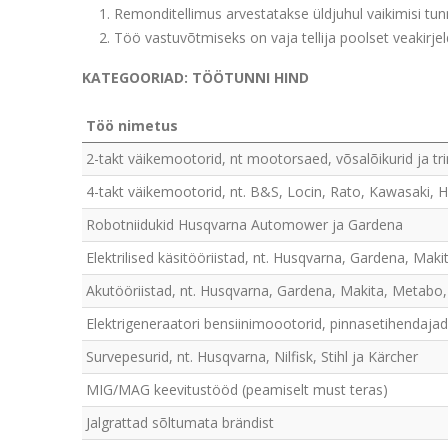
Remonditellimus arvestatakse üldjuhul vaikimisi tunn
Töö vastuvõtmiseks on vaja tellija poolset veakirjel
KATEGOORIAD: TÖÖTUNNI HIND
Töö nimetus
2-takt väikemootorid, nt mootorsaed, võsalõikurid ja t
4-takt väikemootorid, nt. B&S, Locin, Rato, Kawasaki, 
Robotniidukid Husqvarna Automower ja Gardena
Elektrilised käsitööriistad, nt. Husqvarna, Gardena, Ma
Akutööriistad, nt. Husqvarna, Gardena, Makita, Metabo
Elektrigeneraatori bensiinimoootorid, pinnasetihendaj
Survepesurid, nt. Husqvarna, Nilfisk, Stihl ja Kärcher
MIG/MAG keevitustööd (peamiselt must teras)
Jalgrattad sõltumata brändist