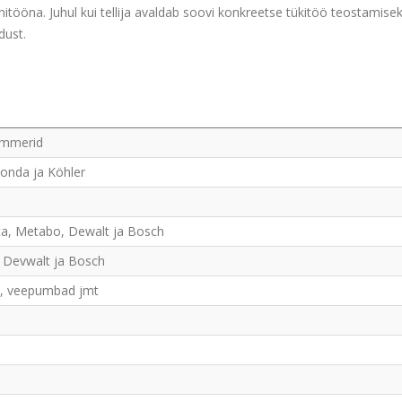
itööna. Juhul kui tellija avaldab soovi konkreetse tükitöö teostamiseks
dust.
rimmerid
Honda ja Köhler
kita, Metabo, Dewalt ja Bosch
, Devwalt ja Bosch
ad, veepumbad jmt