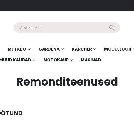
METABO
GARDENA
KÄRCHER
MCCULLOCH
MUUD KAUBAD
MOTOKAUP
MASINAD
Remonditeenused
ÖÖTUND