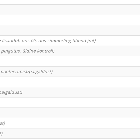
e lisandub uus õli, uus simmerling tihend jmt)
de pingutus, üldine kontroll)
 monteerimist/paigaldust)
paigaldust)
st)
t)