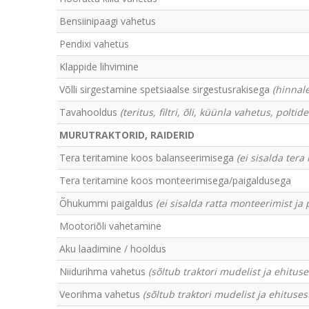
Bensiinipaagi vahetus
Pendixi vahetus
Klappide lihvimine
Võlli sirgestamine spetsiaalse sirgestusrakisega
(hinnal
Tavahooldus
(teritus, filtri, õli, küünla vahetus, polti
MURUTRAKTORID, RAIDERID
Tera teritamine koos balanseerimisega
(ei sisalda tera
Tera teritamine koos monteerimisega/paigaldusega
Õhukummi paigaldus
(ei sisalda ratta monteerimist ja 
Mootoriõli vahetamine
Aku laadimine / hooldus
Niidurihma vahetus
(sõltub traktori mudelist ja ehituse
Veorihma vahetus
(sõltub traktori mudelist ja ehituses