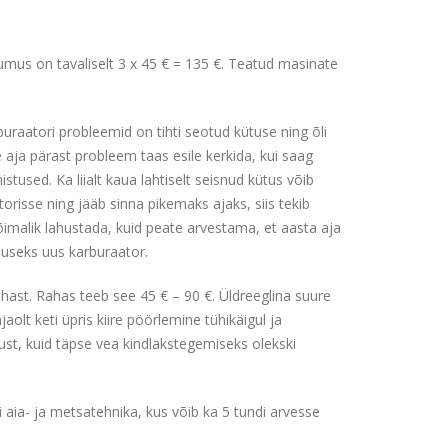
sumus on tavaliselt 3 x 45 € = 135 €. Teatud masinate
uraatori probleemid on tihti seotud kütuse ning õli
 aja pärast probleem taas esile kerkida, kui saag
used. Ka liialt kaua lahtiselt seisnud kütus võib
risse ning jääb sinna pikemaks ajaks, siis tekib
malik lahustada, kuid peate arvestama, et aasta aja
duseks uus karburaator.
hast. Rahas teeb see 45 € – 90 €. Üldreeglina suure
olt keti üpris kiire pöörlemine tühikäigul ja
rust, kuid täpse vea kindlakstegemiseks olekski
 aia- ja metsatehnika, kus võib ka 5 tundi arvesse