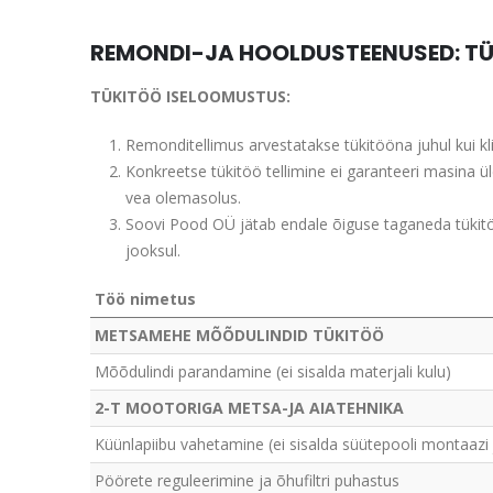
REMONDI-JA HOOLDUSTEENUSED: T
TÜKITÖÖ ISELOOMUSTUS:
Remonditellimus arvestatakse tükitööna juhul kui klie
Konkreetse tükitöö tellimine ei garanteeri masina ü
vea olemasolus.
Soovi Pood OÜ jätab endale õiguse taganeda tükitö
jooksul.
Töö nimetus
METSAMEHE MÕÕDULINDID TÜKITÖÖ
Mõõdulindi parandamine (ei sisalda materjali kulu)
2-T MOOTORIGA METSA-JA AIATEHNIKA
Küünlapiibu vahetamine (ei sisalda süütepooli montaazi 
Pöörete reguleerimine ja õhufiltri puhastus