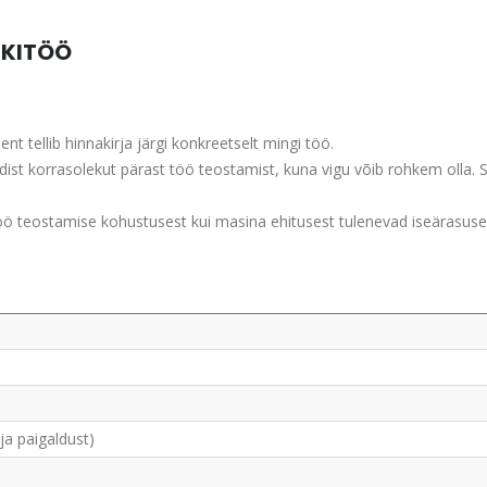
ÜKITÖÖ
nt tellib hinnakirja järgi konkreetselt mingi töö.
ldist korrasolekut pärast töö teostamist, kuna vigu võib rohkem olla. 
ö teostamise kohustusest kui masina ehitusest tulenevad iseärasused
ja paigaldust)