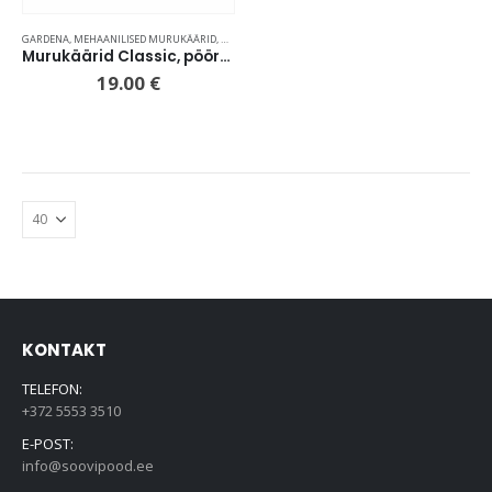
GARDENA
,
MEHAANILISED MURUKÄÄRID
,
MURUHOOLDUSE VAHENDID
Murukäärid Classic, pööratavad
19.00
€
KONTAKT
TELEFON:
+372 5553 3510
E-POST:
info@soovipood.ee