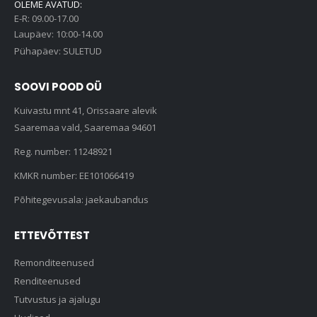
OLEME AVATUD:
E-R: 09.00-17.00
Laupäev: 10:00-14.00
Pühapäev: SULETUD
SOOVI POOD OÜ
Kuivastu mnt 41, Orissaare alevik
Saaremaa vald, Saaremaa 94601
Reg. number: 11248921
KMKR number: EE101066419
Põhitegevusala: jaekaubandus
ETTEVÕTTEST
Remonditeenused
Renditeenused
Tutvustus ja ajalugu