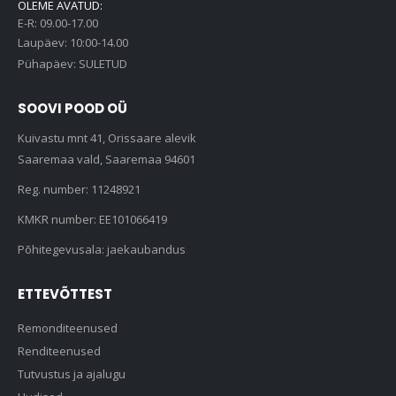
OLEME AVATUD:
E-R: 09.00-17.00
Laupäev: 10:00-14.00
Pühapäev: SULETUD
SOOVI POOD OÜ
Kuivastu mnt 41, Orissaare alevik
Saaremaa vald, Saaremaa 94601
Reg. number: 11248921
KMKR number: EE101066419
Põhitegevusala: jaekaubandus
ETTEVÕTTEST
Remonditeenused
Renditeenused
Tutvustus ja ajalugu