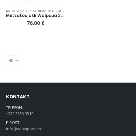
METSA- JA AIATEHNIKA
,
METSATÖÖ RIIDED
,
TÖÖ- JA VABAAJA RIIDED
Metsatööjakk Waipoua 2XL
76.00
€
KONTAKT
TELEFON:
+372 5553 3510
E-POST:
info@soovipood.ee