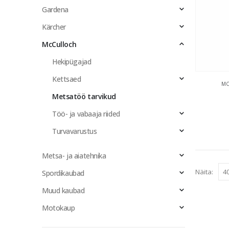
Gardena
Kärcher
McCulloch
Hekipügajad
Kettsaed
MC
Metsatöö tarvikud
Töö- ja vabaaja riided
Turvavarustus
Metsa- ja aiatehnika
Näita:
Spordikaubad
Muud kaubad
Motokaup