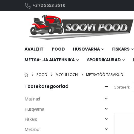
+372 5553 3510
AVALEHT
POOD
HUSQVARNA
FISKARS
METSA- JA AIATEHNIKA
SPORDIKAUBAD
POOD
MCCULLOCH
METSATÖÖ TARVIKUD
Tootekategooriad
Sorteeri:
Masinad
Husqvarna
Fiskars
Metabo