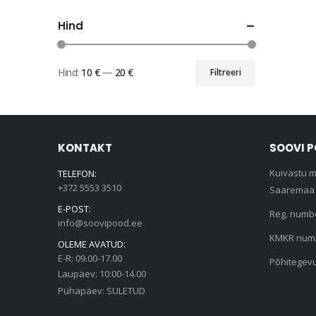
Hind
Hind:
10 €
—
20 €
Filtreeri
Minimaalne
Maksimaalne
hind
hind
KONTAKT
SOOVI 
Kuivastu m
TELEFON:
+372 5553 3510
Saaremaa 
E-POST:
Reg. numb
info@soovipood.ee
KMKR numb
OLEME AVATUD:
E-R: 09.00-17.00
Põhitegev
Laupäev: 10:00-14.00
Pühapäev: SULETUD