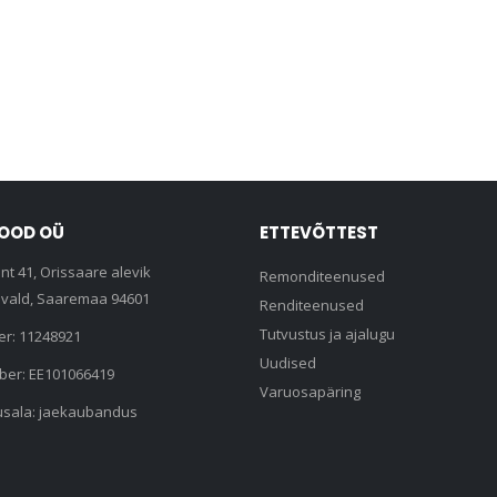
POOD OÜ
ETTEVÕTTEST
nt 41, Orissaare alevik
Remonditeenused
vald, Saaremaa 94601
Renditeenused
Tutvustus ja ajalugu
er: 11248921
Uudised
er: EE101066419
Varuosapäring
usala: jaekaubandus