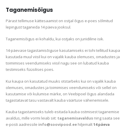
Taganemisõigus
Pärast tellimuse kättesaamist on ostjal õigus e-poes sõlmitud
lepingust taganeda 14 päeva jooksul.
Taganemisõigus ei kohaldu, kui ostjaks on juriidiline isik.
14-päevase tagastamisõiguse kasutamiseks ei tohi tellitud kaupa
kasutada muul viisil kui on vajalik kauba olemuses, omadustes ja
toimimises veendumiseks viisil nagu see on lubatud kauba
testimiseks füüsilises poes.
Kui kaupa on kasutatud muuks otstarbeks kui on vajalik kauba
olemuses, omadustes ja toimimises veendumiseks või sellel on
kasutamise või kulumise märke, on Veebipoel õigus alandada
tagastatavat tasu vastavalt kauba väärtuse vähenemisele.
Kauba tagastamiseks tuleb esitada kauba ostmisest taganemise
avaldus, mille vormi leiab siit:
taganemisavaldus
ning saata see
e-posti aadressile
info@soovipood.ee
hiljemalt
14 päeva