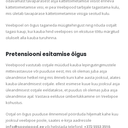
odavamast tavapärasest asja kättetoimetamise viisist erineva
kättetoimetamise viisi, ei pea Veebipood tarbijale tagastama kulu,
mis ületab tavapärase kättetoimetamise viisiga seotud kulu.
Veebipoel on õigus taganeda müügitehingust ning nõuda ostjalt
tagasi kaup, kui kauba hind veebipoes on eksituse tõttu märgitud
oluliselt alla kauba turuhinna.
Pretensiooni esitamise õigus
Veebipood vastutab ostjale müüdud kauba lepingutingimustele
mittevastavuse või puuduse eest, mis oli olemas juba asja
üleandmise hetkel ning mis ilmneb kuni kahe aasta jooksul, alates
kauba üleandmisest ostjale. ellest esimese kuue kuu jooksul asja
üleandmisest ostjale eeldatakse, et puudus oli olemas juba asja
üleandmise ajal. Vastava eelduse ümberlükkamine on Veebipoe
kohustus.
Ostjal on õigus puuduse ilmnemisel pöörduda hiljemalt kahe kuu
jooksul veebipoe poole, saates e-kirja aadressile
info@soovipood.ee
või helistada telefonil:
+372 5553 3510
.