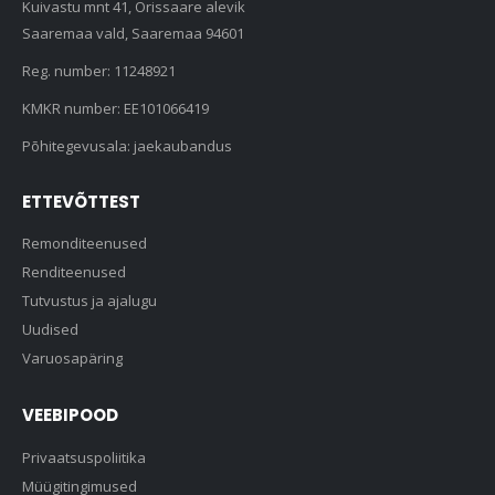
Kuivastu mnt 41, Orissaare alevik
Saaremaa vald, Saaremaa 94601
Reg. number: 11248921
KMKR number: EE101066419
Põhitegevusala: jaekaubandus
ETTEVÕTTEST
Remonditeenused
Renditeenused
Tutvustus ja ajalugu
Uudised
Varuosapäring
VEEBIPOOD
Privaatsuspoliitika
Müügitingimused