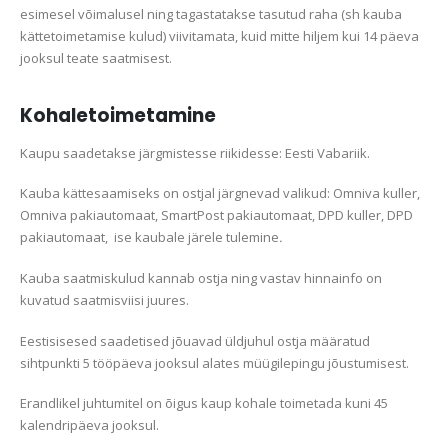
esimesel võimalusel ning tagastatakse tasutud raha (sh kauba
kättetoimetamise kulud) viivitamata, kuid mitte hiljem kui 14 päeva
jooksul teate saatmisest.
Kohaletoimetamine
Kaupu saadetakse järgmistesse riikidesse: Eesti Vabariik.
Kauba kättesaamiseks on ostjal järgnevad valikud: Omniva kuller,
Omniva pakiautomaat, SmartPost pakiautomaat, DPD kuller, DPD
pakiautomaat, ise kaubale järele tulemine
.
Kauba saatmiskulud kannab ostja ning vastav hinnainfo on
kuvatud saatmisviisi juures.
Eestisisesed saadetised jõuavad üldjuhul ostja määratud
sihtpunkti 5 tööpäeva jooksul alates müügilepingu jõustumisest.
Erandlikel juhtumitel on õigus kaup kohale toimetada kuni 45
kalendripäeva jooksul.