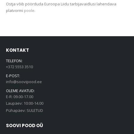
Ostja võib pöörduda Euroopa Liidu tarbijavaidlusi lahendava
platvormi
poole
.
KONTAKT
TELEFON:
+372 5553 3510
E-POST:
info@soovipood.ee
OLEME AVATUD:
E-R: 09.00-17.00
Laupäev: 10:00-14.00
Pühapäev: SULETUD
SOOVI POOD OÜ