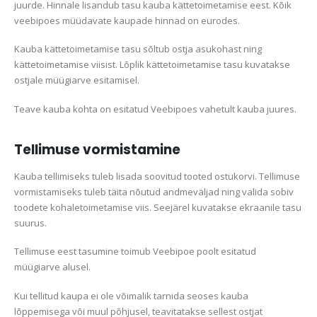
juurde. Hinnale lisandub tasu kauba kättetoimetamise eest. Kõik
veebipoes müüdavate kaupade hinnad on eurodes.
Kauba kättetoimetamise tasu sõltub ostja asukohast ning
kättetoimetamise viisist. Lõplik kättetoimetamise tasu kuvatakse
ostjale müügiarve esitamisel.
Teave kauba kohta on esitatud Veebipoes vahetult kauba juures.
Tellimuse vormistamine
Kauba tellimiseks tuleb lisada soovitud tooted ostukorvi. Tellimuse
vormistamiseks tuleb täita nõutud andmeväljad ning valida sobiv
toodete kohaletoimetamise viis. Seejärel kuvatakse ekraanile tasu
suurus.
Tellimuse eest tasumine toimub Veebipoe poolt esitatud
müügiarve alusel.
Kui tellitud kaupa ei ole võimalik tarnida seoses kauba
lõppemisega või muul põhjusel, teavitatakse sellest ostjat