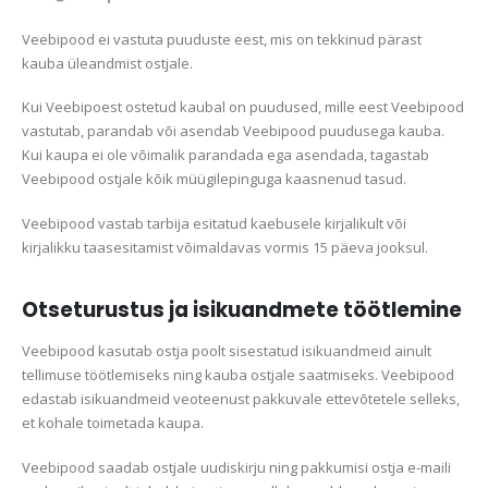
Veebipood ei vastuta puuduste eest, mis on tekkinud pärast
kauba üleandmist ostjale.
Kui Veebipoest ostetud kaubal on puudused, mille eest Veebipood
vastutab, parandab või asendab Veebipood puudusega kauba.
Kui kaupa ei ole võimalik parandada ega asendada, tagastab
Veebipood ostjale kõik müügilepinguga kaasnenud tasud.
Veebipood vastab tarbija esitatud kaebusele kirjalikult või
kirjalikku taasesitamist võimaldavas vormis 15 päeva jooksul.
Otseturustus ja isikuandmete töötlemine
Veebipood kasutab ostja poolt sisestatud isikuandmeid ainult
tellimuse töötlemiseks ning kauba ostjale saatmiseks. Veebipood
edastab isikuandmeid veoteenust pakkuvale ettevõtetele selleks,
et kohale toimetada kaupa.
Veebipood saadab ostjale uudiskirju ning pakkumisi ostja e-maili