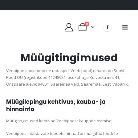
0
Müügitingimused
Veebipoe soovipood.ee (edaspidi Veebipood) omanik on Soovi
Pood OÜ (registrikood 11248921, asukohaga Kuivastu mnt 41,
Orissaare alevik 94601, Saaremaa vald, Saaremaa, Eesti Vabariik.
Müügilepingu kehtivus, kauba- ja
hinnainfo
Müügitingimused kehtivad Veebipoest kaupade ostmisel.
Veebipoes müüdavate toodete hinnad on märgitud toodete