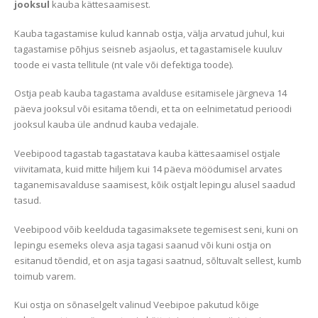
jooksul
kauba kättesaamisest.
Kauba tagastamise kulud kannab ostja, välja arvatud juhul, kui
tagastamise põhjus seisneb asjaolus, et tagastamisele kuuluv
toode ei vasta tellitule (nt vale või defektiga toode).
Ostja peab kauba tagastama avalduse esitamisele järgneva 14
päeva jooksul või esitama tõendi, et ta on eelnimetatud perioodi
jooksul kauba üle andnud kauba vedajale.
Veebipood tagastab tagastatava kauba kättesaamisel ostjale
viivitamata, kuid mitte hiljem kui 14 päeva möödumisel arvates
taganemisavalduse saamisest, kõik ostjalt lepingu alusel saadud
tasud.
Veebipood võib keelduda tagasimaksete tegemisest seni, kuni on
lepingu esemeks oleva asja tagasi saanud või kuni ostja on
esitanud tõendid, et on asja tagasi saatnud, sõltuvalt sellest, kumb
toimub varem.
Kui ostja on sõnaselgelt valinud Veebipoe pakutud kõige