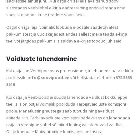
aadressile ainult juhul, kui ostja on selleks avaldanud soovi
sisestades veebilehel e-kirja aadressi ning andnud teada oma
soovist otsepostituse teadete saamiseks.
Ostjal on igal ajal võimalik loobuda e-postile saadetavatest
pakkumistest ja uudiskirjadest andes sellest meile teada e-kirja
teel või järgides pakkumisi sisaldava e-kirjas toodud juhiseid.
Vaidluste lahendamine
Kui ostjal on Veebipoe osas pretensioone, tuleb need saata e-kirja
aadressile
info@soovipood.ee
või helistada telefonil:
+372 5553
3510
Kui ostja ja Veebipood ei suuda lahendada vaidlust kokkuleppe
teel, siis on ostjal võimalik pöörduda Tarbijavaidluste komisjoni
poole. Menetlustingimustega saab tutvuda ning avaldust
esitada
siin
. Tarbijavaidluste komisjoni pädevuses on lahendada
ostja ja Veebipoe vahel sõlmitud lepingust tulenevaid vaidlusi.
Ostja kaebuse läbivaatamine komisjonis on tasuta.