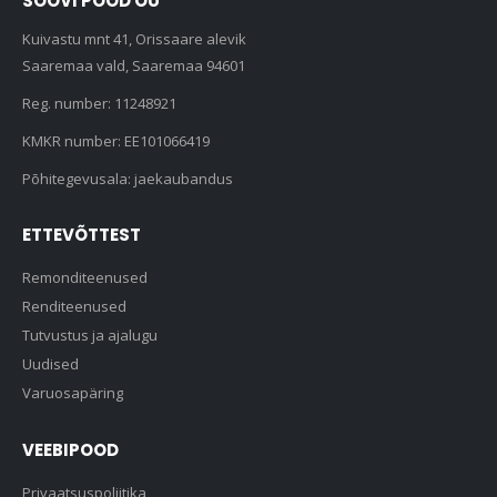
SOOVI POOD OÜ
Kuivastu mnt 41, Orissaare alevik
Saaremaa vald, Saaremaa 94601
Reg. number: 11248921
KMKR number: EE101066419
Põhitegevusala: jaekaubandus
ETTEVÕTTEST
Remonditeenused
Renditeenused
Tutvustus ja ajalugu
Uudised
Varuosapäring
VEEBIPOOD
Privaatsuspoliitika