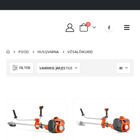
0
POOD
HUSQVARNA
VÕSALÕIKURID
FILTER