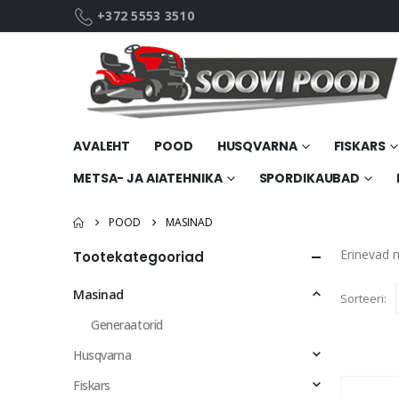
+372 5553 3510
AVALEHT
POOD
HUSQVARNA
FISKARS
METSA- JA AIATEHNIKA
SPORDIKAUBAD
POOD
MASINAD
Erinevad m
Tootekategooriad
Masinad
Sorteeri:
Generaatorid
Husqvarna
Fiskars