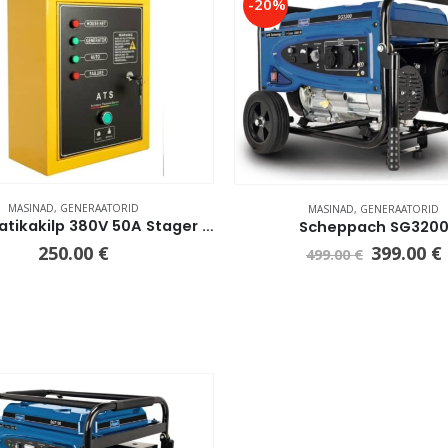
-20%
MASINAD
,
GENERAATORID
MASINAD
,
GENERAATORID
Automaatikakilp 380V 50A Stager FD seeriale
Scheppach SG320
250.00
€
399.00
€
499.00
€