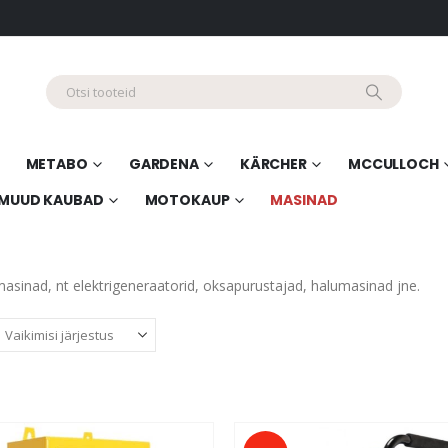
METABO
GARDENA
KÄRCHER
MCCULLOCH
MUUD KAUBAD
MOTOKAUP
MASINAD
asinad, nt elektrigeneraatorid, oksapurustajad, halumasinad jne.