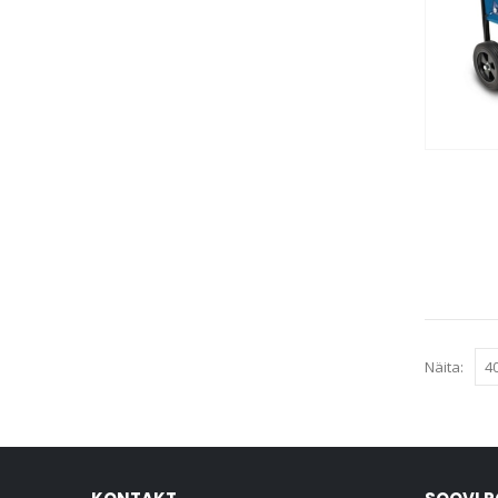
hind
hind
Näita: