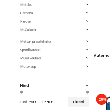
Metabo
Gardena
Kärcher
McCulloch
Metsa- ja aiatehnika
Spordikaubad
Muud kaubad
Motokaup
Hind
-20%
Hind:
250 €
—
1 650 €
Filtreeri
Minimaalne
Maksimaalne