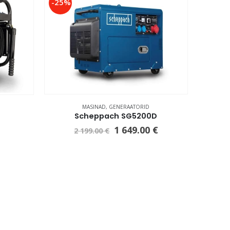
-25%
MASINAD
,
GENERAATORID
Scheppach SG5200D
0
1 649.00
€
2 199.00
€