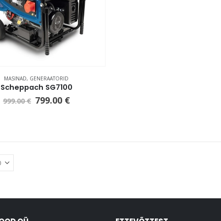
MASINAD
,
GENERAATORID
Scheppach SG7100
799.00
€
999.00
€