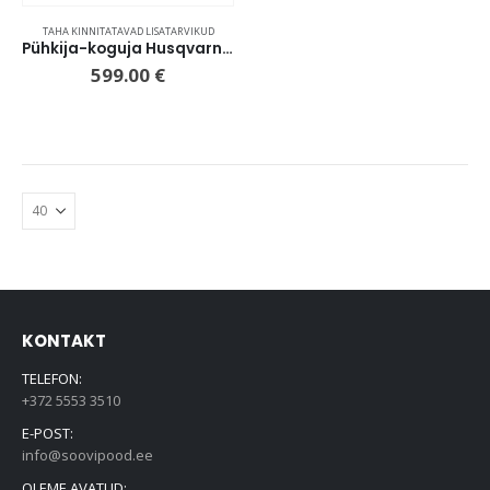
TAHA KINNITATAVAD LISATARVIKUD
Pühkija-koguja Husqvarna 112cm
599.00
€
KONTAKT
TELEFON:
+372 5553 3510
E-POST:
info@soovipood.ee
OLEME AVATUD: