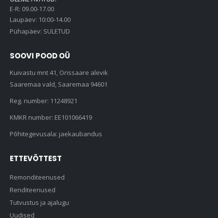
E-R: 09.00-17.00
Laupäev: 10:00-14.00
Pühapäev: SULETUD
SOOVI POOD OÜ
Kuivastu mnt 41, Orissaare alevik
Saaremaa vald, Saaremaa 94601
Reg. number: 11248921
KMKR number: EE101066419
Põhitegevusala: jaekaubandus
ETTEVÕTTEST
Remonditeenused
Renditeenused
Tutvustus ja ajalugu
Uudised