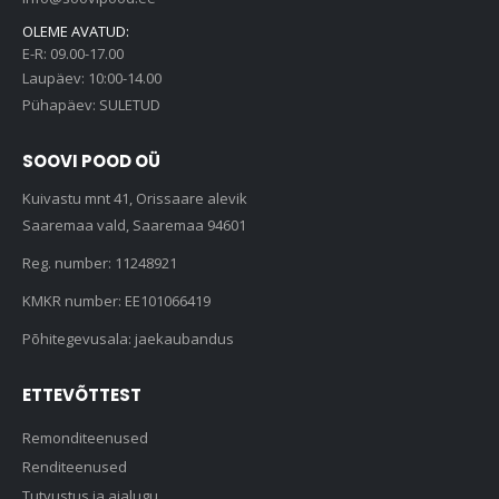
OLEME AVATUD:
E-R: 09.00-17.00
Laupäev: 10:00-14.00
Pühapäev: SULETUD
SOOVI POOD OÜ
Kuivastu mnt 41, Orissaare alevik
Saaremaa vald, Saaremaa 94601
Reg. number: 11248921
KMKR number: EE101066419
Põhitegevusala: jaekaubandus
ETTEVÕTTEST
Remonditeenused
Renditeenused
Tutvustus ja ajalugu