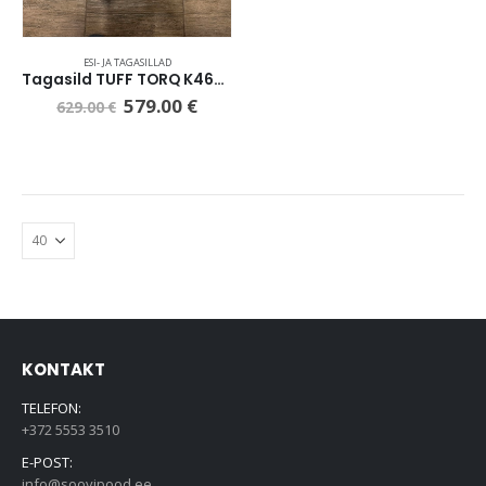
ESI- JA TAGASILLAD
Tagasild TUFF TORQ K46DF
579.00
€
629.00
€
KONTAKT
TELEFON:
+372 5553 3510
E-POST:
info@soovipood.ee