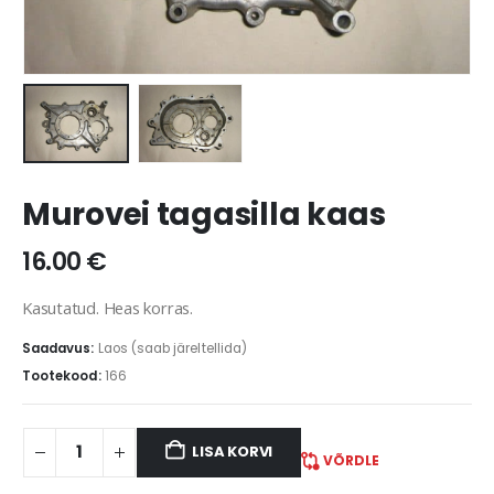
Murovei tagasilla kaas
16.00
€
Kasutatud. Heas korras.
Saadavus:
Laos (saab järeltellida)
Tootekood:
166
LISA KORVI
VÕRDLE