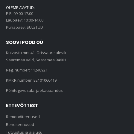
OLEME AVATUD:
E-R: 09.00-17.00
Laupäev: 10:00-14.00
Pühapäev: SULETUD
SOOVI POOD OÜ
Kuivastu mnt 41, Orissaare alevik
Saaremaa vald, Saaremaa 94601
Reg. number: 11248921
KMKR number: EE101066419
Põhitegevusala: jaekaubandus
ETTEVÕTTEST
Remonditeenused
Renditeenused
Tutvustus ja ajalugu