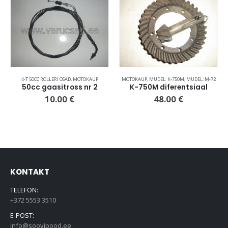
4-T 50CC ROLLERI OSAD
,
MOTOKAUP
MOTOKAUP
,
MUDEL: K-750M
,
MUDEL: M-72
50cc gaasitross nr 2
K-750M diferentsiaal
10.00
€
48.00
€
KONTAKT
TELEFON:
+372 5553 3510
E-POST:
info@soovipood.ee